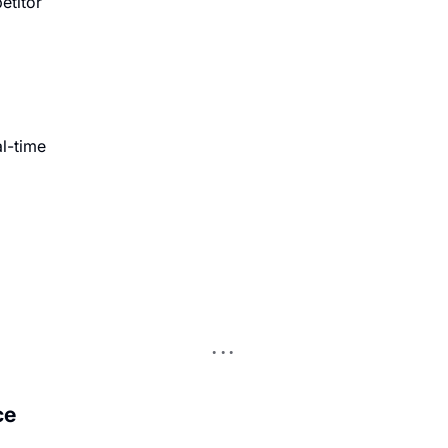
etitor
al-time
ce