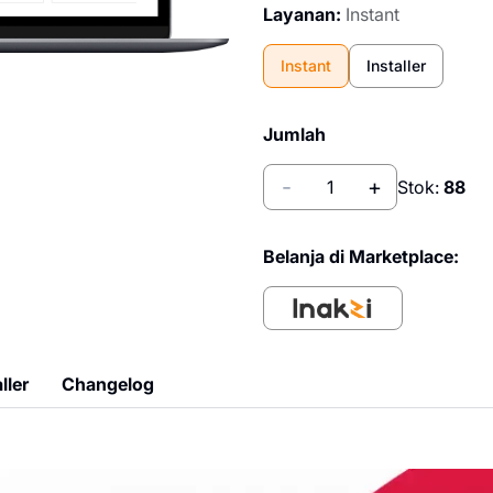
Layanan:
Instant
Instant
Installer
Jumlah
-
+
Stok:
88
Belanja di Marketplace:
ller
Changelog